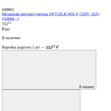
049863
Механизм светорегулятора SWT-DLR-WH-V (250V, 10A)
(Arlight, -)
12
552
₽/шт
В наличии
12
Коробка (картон) 1 шт —
552
₽
В корзину