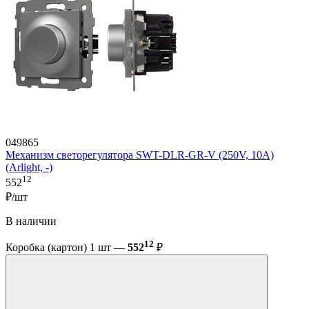
049865
Механизм светорегулятора SWT-DLR-GR-V (250V, 10A)
(Arlight, -)
12
552
₽/шт
В наличии
12
Коробка (картон) 1 шт —
552
₽