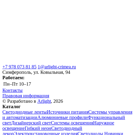
+7 978 073 81 85
1@arlight-crimea.ru
Симферополь, ул. Ковыльная, 94
Работаем:
Пн–Пт
10–17
Контакты
Правовая информация
© Разработано в
Arlight
, 2026
Каталог
Светодиодные ленты
Источники питания
Системы управления
и автоматизации
Алюминиевые профили
Функциональный
свет
Дизайнерский свет
Системы освещения
Наружное
освещение
Гибкий неон
Светодиодный
декор
Электроустановочные изделия
Светодиоды
Новинки