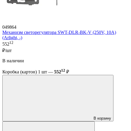
049864
Механизм светорегулятора SWT-DLR-BK-V (250V, 10A)
(Arlight, -)
12
552
₽/шт
В наличии
12
Коробка (картон) 1 шт —
552
₽
В корзину