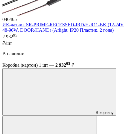
046465
ИК-датчик SR-PRIME-RECESSED-IRD/H-R11-BK (12-24V,
48-96W, DOOR/HAND) (Arlight, IP20 Пластик, 2 года)
95
2 932
₽/шт
В наличии
95
Коробка (картон) 1 шт —
2 932
₽
В корзину