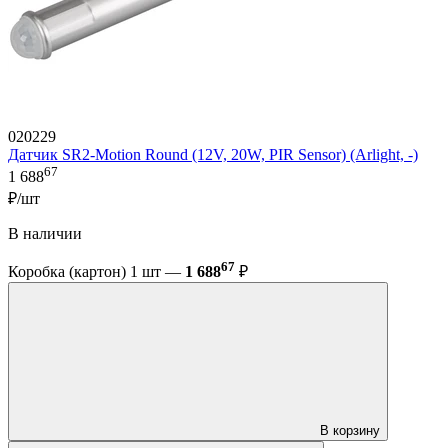
020229
Датчик SR2-Motion Round (12V, 20W, PIR Sensor) (Arlight, -)
67
1 688
₽/шт
В наличии
67
Коробка (картон) 1 шт —
1 688
₽
В корзину