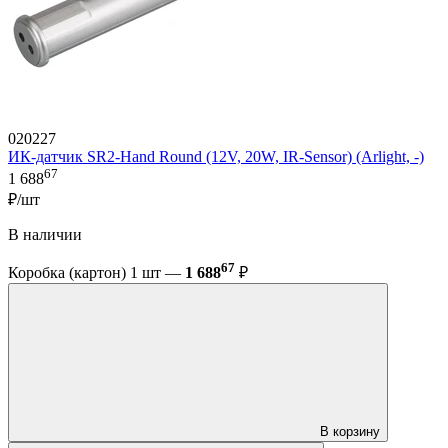
020227
ИК-датчик SR2-Hand Round (12V, 20W, IR-Sensor) (Arlight, -)
67
1 688
₽/шт
В наличии
67
Коробка (картон) 1 шт —
1 688
₽
В корзину