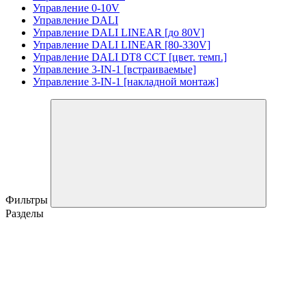
Управление 0-10V
Управление DALI
Управление DALI LINEAR [до 80V]
Управление DALI LINEAR [80-330V]
Управление DALI DT8 CCT [цвет. темп.]
Управление 3-IN-1 [встраиваемые]
Управление 3-IN-1 [накладной монтаж]
Фильтры
Разделы