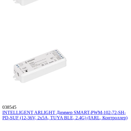
038545
INTELLIGENT ARLIGHT Диммер SMART-PWM-102-72-SH-
PD-SUF (12-36V, 2x5A, TUYA BLE, 2.4G) (IARL, Контроллер)