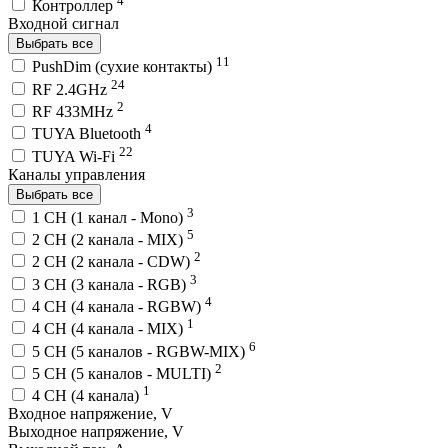
4
Контроллер
Входной сигнал
Выбрать все
11
PushDim (сухие контакты)
24
RF 2.4GHz
2
RF 433MHz
4
TUYA Bluetooth
22
TUYA Wi-Fi
Каналы управления
Выбрать все
3
1 CH (1 канал - Mono)
5
2 CH (2 канала - MIX)
2
2 CH (2 канала - CDW)
3
3 CH (3 канала - RGB)
4
4 CH (4 канала - RGBW)
1
4 CH (4 канала - MIX)
6
5 CH (5 каналов - RGBW-MIX)
2
5 CH (5 каналов - MULTI)
1
4 CH (4 канала)
Входное напряжение, V
Выходное напряжение, V