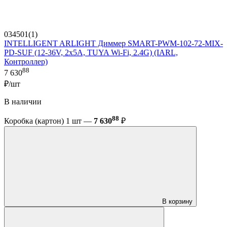
034501(1)
INTELLIGENT ARLIGHT Диммер SMART-PWM-102-72-MIX-
PD-SUF (12-36V, 2x5A, TUYA Wi-Fi, 2.4G) (IARL,
Контроллер)
88
7 630
₽/шт
В наличии
88
Коробка (картон) 1 шт —
7 630
₽
В корзину