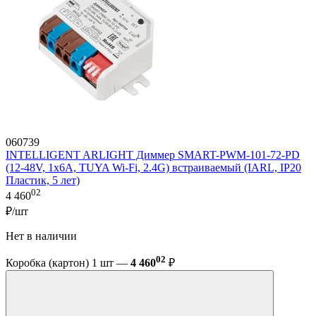
060739
INTELLIGENT ARLIGHT Диммер SMART-PWM-101-72-PD
(12-48V, 1x6A, TUYA Wi-Fi, 2.4G) встраиваемый (IARL, IP20
Пластик, 5 лет)
02
4 460
₽/шт
Нет в наличии
02
Коробка (картон) 1 шт —
4 460
₽