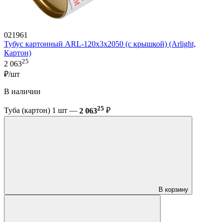
021961
Тубус картонный ARL-120х3х2050 (с крышкой) (Arlight,
Картон)
25
2 063
₽/шт
В наличии
25
Туба (картон) 1 шт —
2 063
₽
В корзину