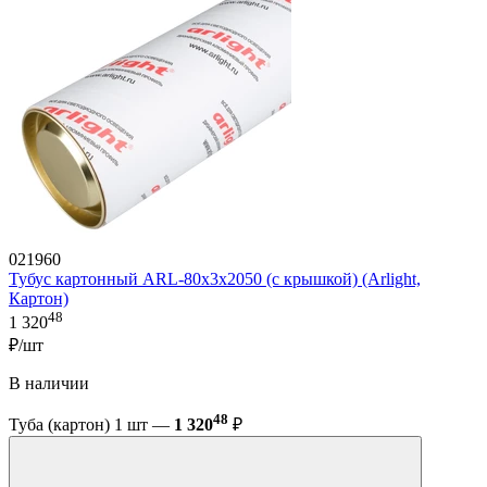
021960
Тубус картонный ARL-80х3х2050 (с крышкой) (Arlight,
Картон)
48
1 320
₽/шт
В наличии
48
Туба (картон) 1 шт —
1 320
₽