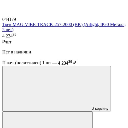
044179
Трек MAG-VIBE-TRACK-257-2000 (BK) (Arlight, IP20 Металл,
5 лет)
39
4 234
₽/шт
Нет в наличии
39
Пакет (полиэтилен) 1 шт —
4 234
₽
В корзину