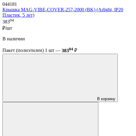
044181
Крышка MAG-VIBE-COVER-257-2000 (BK) (Arlight, IP20
Пластик, 5 лет)
04
383
₽/шт
В наличии
04
Пакет (полиэтилен) 1 шт —
383
₽
В корзину