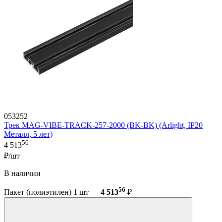
053252
Трек MAG-VIBE-TRACK-257-2000 (BK-BK) (Arlight, IP20
Металл, 5 лет)
56
4 513
₽/шт
В наличии
56
Пакет (полиэтилен) 1 шт —
4 513
₽