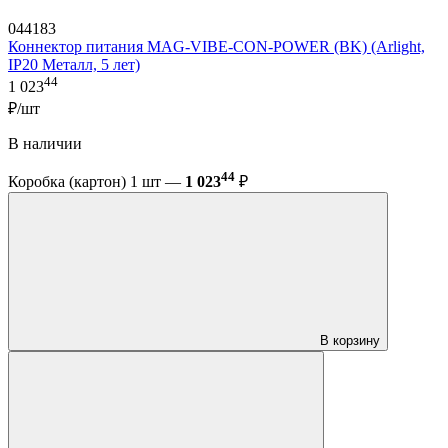
044183
Коннектор питания MAG-VIBE-CON-POWER (BK) (Arlight,
IP20 Металл, 5 лет)
44
1 023
₽/шт
В наличии
44
Коробка (картон) 1 шт —
1 023
₽
В корзину