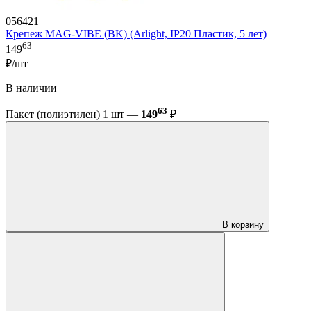
056421
Крепеж MAG-VIBE (BK) (Arlight, IP20 Пластик, 5 лет)
63
149
₽/шт
В наличии
63
Пакет (полиэтилен) 1 шт —
149
₽
В корзину