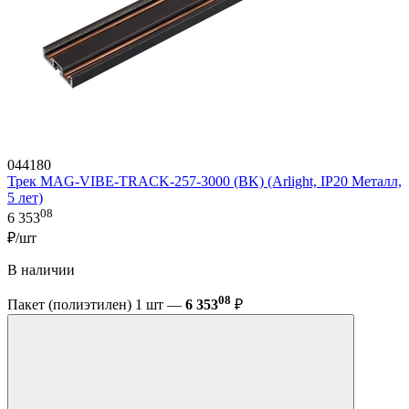
044180
Трек MAG-VIBE-TRACK-257-3000 (BK) (Arlight, IP20 Металл,
5 лет)
08
6 353
₽/шт
В наличии
08
Пакет (полиэтилен) 1 шт —
6 353
₽