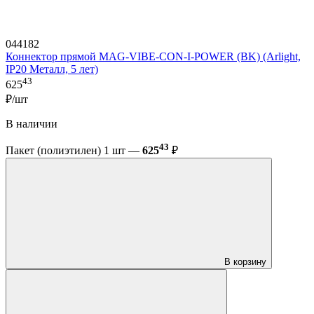
044182
Коннектор прямой MAG-VIBE-CON-I-POWER (BK) (Arlight,
IP20 Металл, 5 лет)
43
625
₽/шт
В наличии
43
Пакет (полиэтилен) 1 шт —
625
₽
В корзину