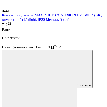
044185
Коннектор угловой MAG-VIBE-CON-L90-INT-POWER (BK,
внутренний) (Arlight, IP20 Металл, 5 лет)
22
712
₽/шт
В наличии
22
Пакет (полиэтилен) 1 шт —
712
₽
В корзину