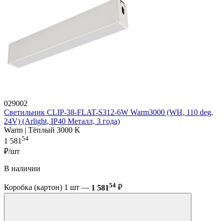
029002
Светильник CLIP-38-FLAT-S312-6W Warm3000 (WH, 110 deg,
24V) (Arlight, IP40 Металл, 3 года)
Warm | Тёплый 3000 K
54
1 581
₽/шт
В наличии
54
Коробка (картон) 1 шт —
1 581
₽