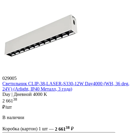
029005
Светильник CLIP-38-LASER-S330-12W Day4000 (WH, 36 deg,
24V) (Arlight, IP40 Металл, 3 года)
Day | Дневной 4000 K
38
2 661
₽/шт
В наличии
38
Коробка (картон) 1 шт —
2 661
₽