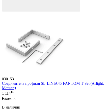
030153
Соединитель профиля SL-LINIA45-FANTOM-T Set (Arlight,
Металл)
16
1 114
₽/компл
В наличии