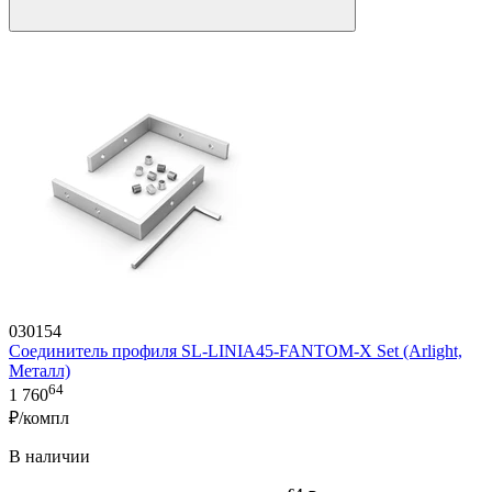
030154
Соединитель профиля SL-LINIA45-FANTOM-X Set (Arlight,
Металл)
64
1 760
₽/компл
В наличии