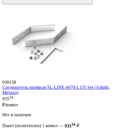
030158
Соединитель профиля SL-LINE-6070-L135 Set (Arlight,
Металл)
34
935
₽/компл
Нет в наличии
34
Пакет (полиэтилен) 1 компл —
935
₽