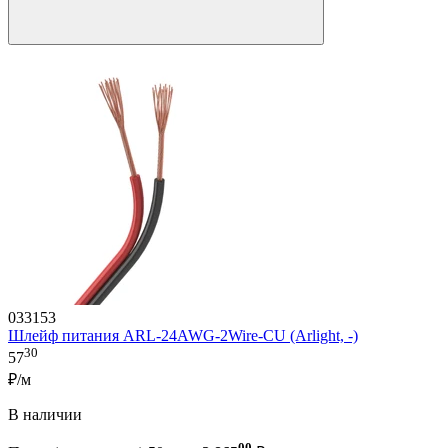
033153
Шлейф питания ARL-24AWG-2Wire-CU (Arlight, -)
30
57
₽/м
В наличии
00