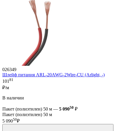
026349
Шлейф питания ARL-20AWG-2Wire-CU (Arlight, -)
81
101
₽/м
В наличии
50
Пакет (полиэтилен) 50 м —
5 090
₽
Пакет (полиэтилен) 50 м
50
5 090
₽