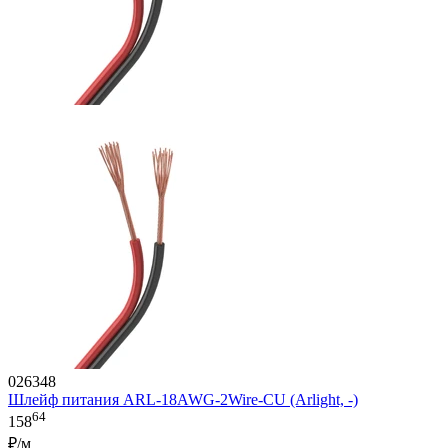
026348
Шлейф питания ARL-18AWG-2Wire-CU (Arlight, -)
64
158
₽/м