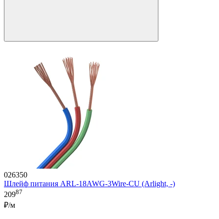
026350
Шлейф питания ARL-18AWG-3Wire-CU (Arlight, -)
87
209
₽/м