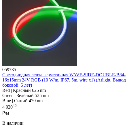
059735
Светодиодная лента герметичная WAVE-SIDE-DOUBLE-B84-
16x15mm 24V RGB (10 W/m, IP67, 5m, wire x1) (Arlight, Вывод
боковой, 5 лет)
Red | Красный 625 nm
Green | Зелёный 525 nm
Blue | Синий 470 nm
49
4 020
₽/м
В наличии