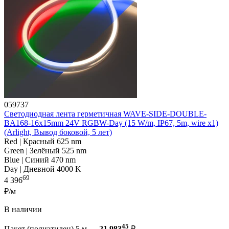
059737
Светодиодная лента герметичная WAVE-SIDE-DOUBLE-
BA168-16x15mm 24V RGBW-Day (15 W/m, IP67, 5m, wire x1)
(Arlight, Вывод боковой, 5 лет)
Red | Красный 625 nm
Green | Зелёный 525 nm
Blue | Синий 470 nm
Day | Дневной 4000 K
69
4 396
₽/м
В наличии
45
Пакет (полиэтилен) 5 м —
21 983
₽