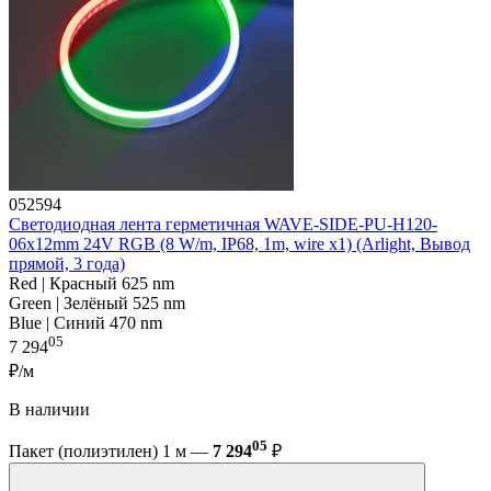
052594
Светодиодная лента герметичная WAVE-SIDE-PU-H120-
06x12mm 24V RGB (8 W/m, IP68, 1m, wire x1) (Arlight, Вывод
прямой, 3 года)
Red | Красный 625 nm
Green | Зелёный 525 nm
Blue | Синий 470 nm
05
7 294
₽/м
В наличии
05
Пакет (полиэтилен) 1 м —
7 294
₽