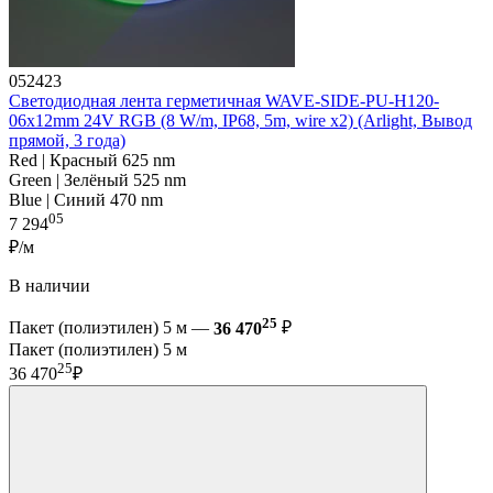
052423
Светодиодная лента герметичная WAVE-SIDE-PU-H120-
06x12mm 24V RGB (8 W/m, IP68, 5m, wire x2) (Arlight, Вывод
прямой, 3 года)
Red | Красный 625 nm
Green | Зелёный 525 nm
Blue | Синий 470 nm
05
7 294
₽/м
В наличии
25
Пакет (полиэтилен) 5 м —
36 470
₽
Пакет (полиэтилен) 5 м
25
36 470
₽