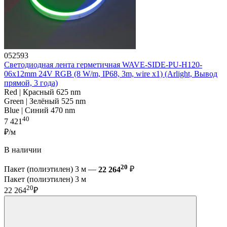
052593
Светодиодная лента герметичная WAVE-SIDE-PU-H120-
06x12mm 24V RGB (8 W/m, IP68, 3m, wire x1) (Arlight, Вывод
прямой, 3 года)
Red | Красный 625 nm
Green | Зелёный 525 nm
Blue | Синий 470 nm
40
7 421
₽/м
В наличии
20
Пакет (полиэтилен) 3 м —
22 264
₽
Пакет (полиэтилен) 3 м
20
22 264
₽