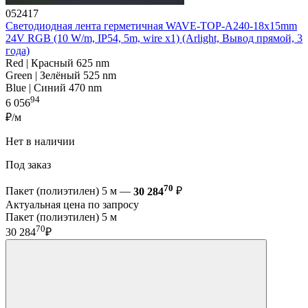
052417
Светодиодная лента герметичная WAVE-TOP-A240-18x15mm
24V RGB (10 W/m, IP54, 5m, wire x1) (Arlight, Вывод прямой, 3
года)
Red | Красный 625 nm
Green | Зелёный 525 nm
Blue | Синий 470 nm
94
6 056
₽/м
Нет в наличии
Под заказ
70
Пакет (полиэтилен) 5 м —
30 284
₽
Актуальная цена по запросу
Пакет (полиэтилен) 5 м
70
30 284
₽