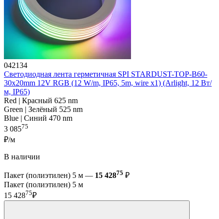
042134
Светодиодная лента герметичная SPI STARDUST-TOP-B60-
30x20mm 12V RGB (12 W/m, IP65, 5m, wire x1) (Arlight, 12 Вт/
м, IP65)
Red | Красный 625 nm
Green | Зелёный 525 nm
Blue | Синий 470 nm
75
3 085
₽/м
В наличии
75
Пакет (полиэтилен) 5 м —
15 428
₽
Пакет (полиэтилен) 5 м
75
15 428
₽