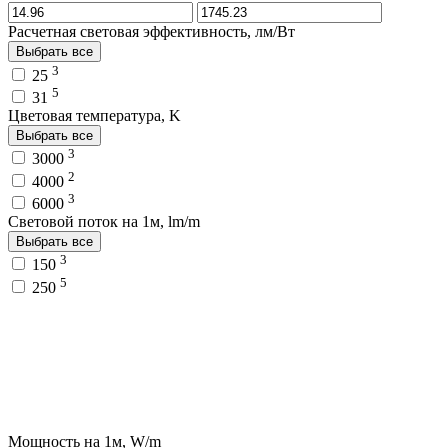
Расчетная световая эффективность, лм/Вт
Выбрать все
3
25
5
31
Цветовая температура, K
Выбрать все
3
3000
2
4000
3
6000
Световой поток на 1м, lm/m
Выбрать все
3
150
5
250
Мощность на 1м, W/m