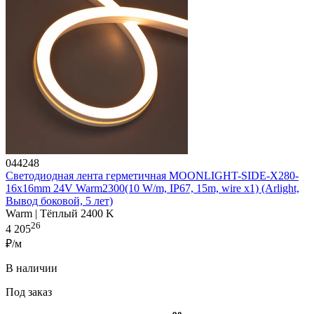
044248
Светодиодная лента герметичная MOONLIGHT-SIDE-X280-
16x16mm 24V Warm2300(10 W/m, IP67, 15m, wire x1) (Arlight,
Вывод боковой, 5 лет)
Warm | Тёплый 2400 K
26
4 205
₽/м
В наличии
Под заказ