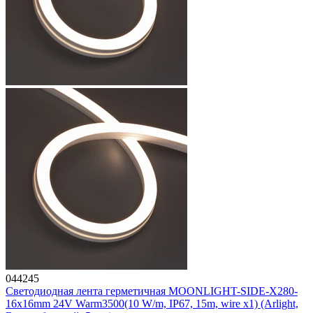
044245
Светодиодная лента герметичная MOONLIGHT-SIDE-X280-
16x16mm 24V Warm3500(10 W/m, IP67, 15m, wire x1) (Arlight,