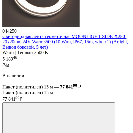
044250
Светодиодная лента герметичная MOONLIGHT-SIDE-X280-
20x20mm 24V Warm3500 (10 W/m, IP67, 15m, wire x1) (Arlight,
Вывод боковой, 5 лет)
Warm | Тёплый 3500 K
46
5 189
₽/м
В наличии
90
Пакет (полиэтилен) 15 м —
77 841
₽
Пакет (полиэтилен) 15 м
90
77 841
₽