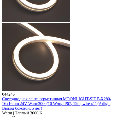
044246
Светодиодная лента герметичная MOONLIGHT-SIDE-X280-
16x16mm 24V Warm3000(10 W/m, IP67, 15m, wire x1) (Arlight,
Вывод боковой, 5 лет)
Warm | Тёплый 3000 K