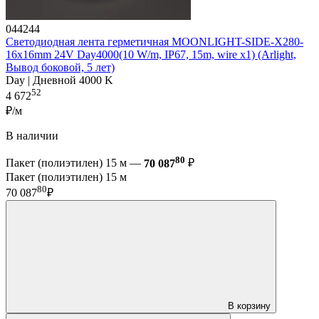
044244
Светодиодная лента герметичная MOONLIGHT-SIDE-X280-
16x16mm 24V Day4000(10 W/m, IP67, 15m, wire x1) (Arlight,
Вывод боковой, 5 лет)
Day | Дневной 4000 K
52
4 672
₽/м
В наличии
80
Пакет (полиэтилен) 15 м —
70 087
₽
Пакет (полиэтилен) 15 м
80
70 087
₽
В корзину