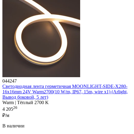
044247
Светодиодная лента герметичная MOONLIGHT-SIDE-X280-
16x16mm 24V Warm2700(10 W/m, IP67, 15m, wire x1) (Arlight,
Вывод боковой, 5 лет)
Warm | Тёплый 2700 K
26
4 205
₽/м
В наличии