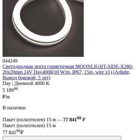
044249
Светодиодная лента герметичная MOONLIGHT-SIDE-X280-
20x20mm 24V Day4000(10 W/m, IP67, 15m, wire x1) (Arlight,
Вывод боковой, 5 лет)
Day | Дневной 4000 K
46
5 189
₽/м
В наличии
90
Пакет (полиэтилен) 15 м —
77 841
₽
Пакет (полиэтилен) 15 м
90
77 841
₽