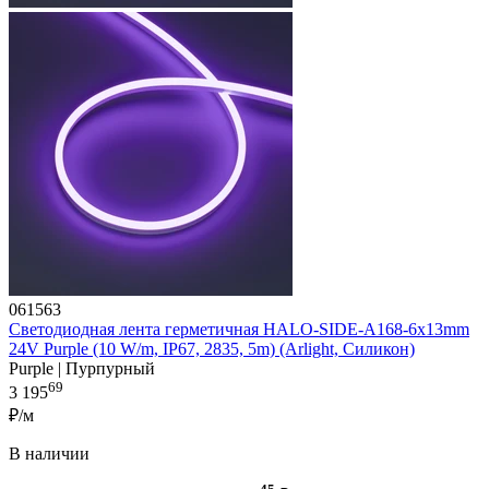
061563
Светодиодная лента герметичная HALO-SIDE-A168-6x13mm
24V Purple (10 W/m, IP67, 2835, 5m) (Arlight, Силикон)
Purple | Пурпурный
69
3 195
₽/м
В наличии