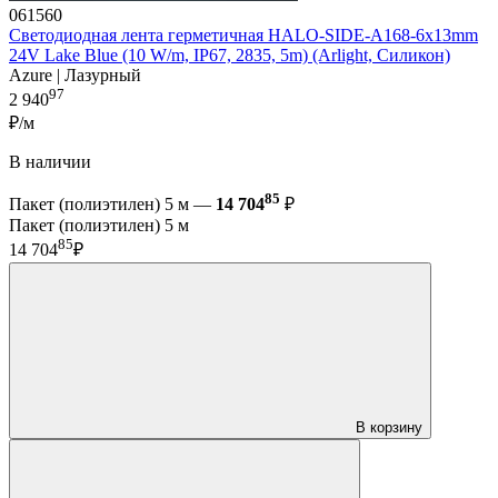
061560
Светодиодная лента герметичная HALO-SIDE-A168-6x13mm
24V Lake Blue (10 W/m, IP67, 2835, 5m) (Arlight, Силикон)
Azure | Лазурный
97
2 940
₽/м
В наличии
85
Пакет (полиэтилен) 5 м —
14 704
₽
Пакет (полиэтилен) 5 м
85
14 704
₽
В корзину