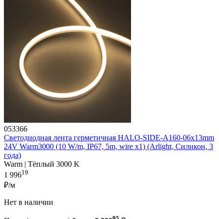
053366
Светодиодная лента герметичная HALO-SIDE-A160-06x13mm
24V Warm3000 (10 W/m, IP67, 5m, wire x1) (Arlight, Силикон, 3
года)
Warm | Тёплый 3000 K
19
1 996
₽/м
Нет в наличии
95