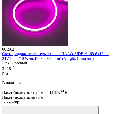
061562
Светодиодная лента герметичная HALO-SIDE-A168-6x13mm
24V Pink (10 W/m, IP67, 2835, 5m) (Arlight, Силикон)
Pink | Розовый
44
3 118
₽/м
В наличии
20
Пакет (полиэтилен) 5 м —
15 592
₽
Пакет (полиэтилен) 5 м
20
15 592
₽