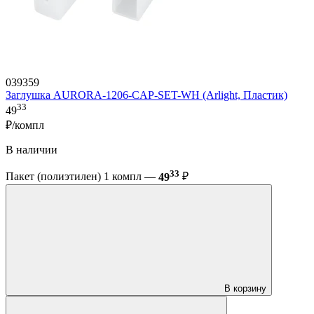
039359
Заглушка AURORA-1206-CAP-SET-WH (Arlight, Пластик)
33
49
₽/компл
В наличии
33
Пакет (полиэтилен) 1 компл —
49
₽
В корзину