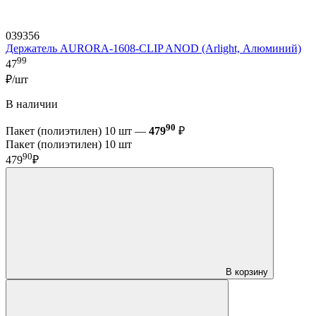
039356
Держатель AURORA-1608-CLIP ANOD (Arlight, Алюминий)
99
47
₽/шт
В наличии
90
Пакет (полиэтилен) 10 шт —
479
₽
Пакет (полиэтилен) 10 шт
90
479
₽
В корзину