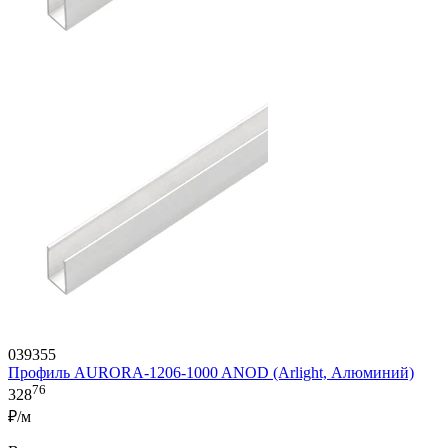
039355
Профиль AURORA-1206-1000 ANOD (Arlight, Алюминий)
76
328
₽/м