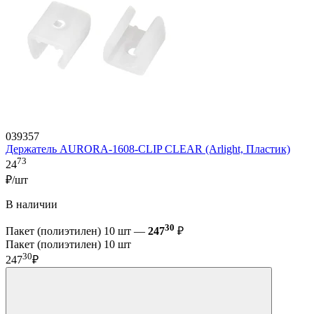
039357
Держатель AURORA-1608-CLIP CLEAR (Arlight, Пластик)
73
24
₽/шт
В наличии
30
Пакет (полиэтилен) 10 шт —
247
₽
Пакет (полиэтилен) 10 шт
30
247
₽