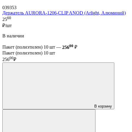
039353
Держатель AURORA-1206-CLIP ANOD (Arlight, Алюминий)
60
25
₽/шт
В наличии
00
Пакет (полиэтилен) 10 шт —
256
₽
Пакет (полиэтилен) 10 шт
00
256
₽
В корзину