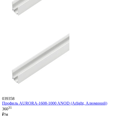
039358
Профиль AURORA-1608-1000 ANOD (Arlight, Алюминий)
31
360
₽/м