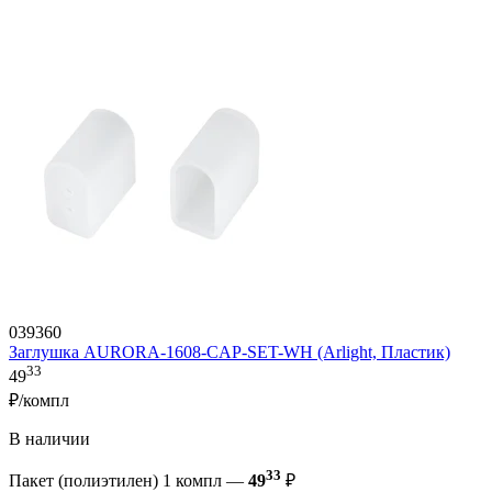
039360
Заглушка AURORA-1608-CAP-SET-WH (Arlight, Пластик)
33
49
₽/компл
В наличии
33
Пакет (полиэтилен) 1 компл —
49
₽