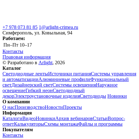
+7 978 073 81 85
1@arlight-crimea.ru
Симферополь, ул. Ковыльная, 94
Работаем:
Пн–Пт
10–17
Контакты
Правовая информация
© Разработано в
Arlight
, 2026
Каталог
Светодиодные ленты
Источники питания
Системы управления
и автоматизации
Алюминиевые профили
Функциональный
свет
Дизайнерский свет
Системы освещения
Наружное
освещение
Гибкий неон
Светодиодный
декор
Электроустановочные изделия
Светодиоды
Новинки
О компании
О нас
Производство
Новости
Проекты
Информация
Каталоги
Видео
Новинки
Архив вебинаров
Статьи
Вопрос-
ответ
Калькуляторы
Схемы монтажа
Файлы и программы
Покупателям
Контакты