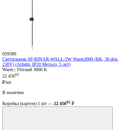
059589
Светильник SP-RINAR-WALL-5W Warm3000 (BK, 36 deg,
230V) (Arlight, IP20 Металл, 5 лет)
Warm | Тёплый 3000 K
62
22 456
₽/шт
В наличии
62
Коробка (картон) 1 шт —
22 456
₽