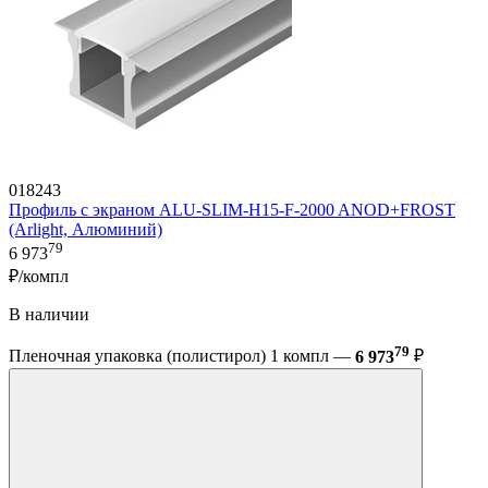
018243
Профиль с экраном ALU-SLIM-H15-F-2000 ANOD+FROST
(Arlight, Алюминий)
79
6 973
₽/компл
В наличии
79
Пленочная упаковка (полистирол) 1 компл —
6 973
₽