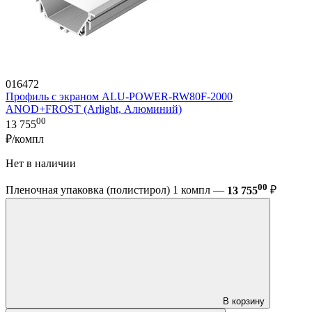
016472
Профиль с экраном ALU-POWER-RW80F-2000
ANOD+FROST (Arlight, Алюминий)
00
13 755
₽/компл
Нет в наличии
00
Пленочная упаковка (полистирол) 1 компл —
13 755
₽
В корзину