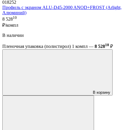
018252
Профиль с экраном ALU-D45-2000 ANOD+FROST (Arlight,
Алюминий)
10
8 528
₽/компл
В наличии
10
Пленочная упаковка (полистирол) 1 компл —
8 528
₽
В корзину