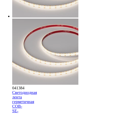
041384
Светодиодная
лента
герметичная
COB-
SE-