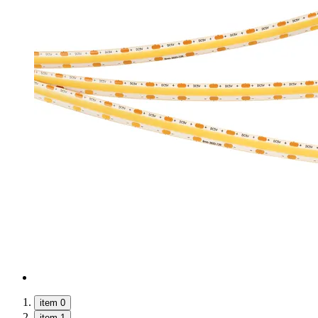
item 0
item 1