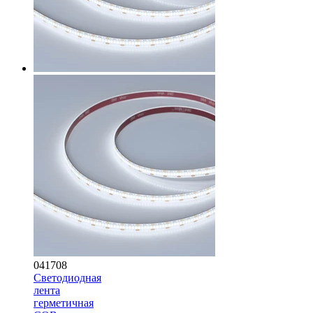
041708
Светодиодная
лента
герметичная