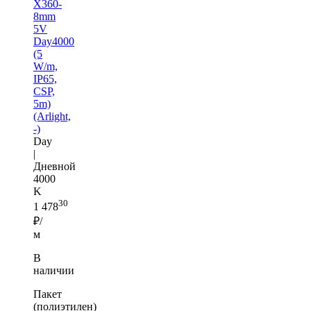
X360-
8mm
5V
Day4000
(5
W/m,
IP65,
CSP,
5m)
(Arlight,
-)
Day
|
Дневной
4000
K
30
1 478
₽/
м
В
наличии
Пакет
(полиэтилен)