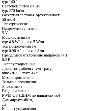
typ: 140 °
Световой поток на 1м
typ: 270 lm/m
Расчетная световая эффективность
56 лм/Вт
Электрические
Напряжение питания
5 V
Мощность на 1м
typ: 4.8 W/m; max: 5 W/m
Ток потребления 1м
typ: 0.96 A/m; max: 1 A/m
Предельное отклонение напряжения ±
0.2 В
Эксплуатационные
Диапазон рабочих температур
min: -30 °C; max: 45 °C
Место применения
Только в помещении
Управление
Входной сигнал
PWM СV (ШИМ по напряжению)
Диммируемый(ая)
Да
Каналы управления