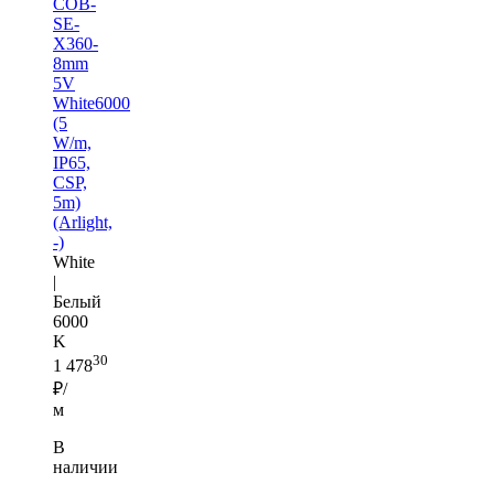
COB-
SE-
X360-
8mm
5V
White6000
(5
W/m,
IP65,
CSP,
5m)
(Arlight,
-)
White
|
Белый
6000
K
30
1 478
₽/
м
В
наличии