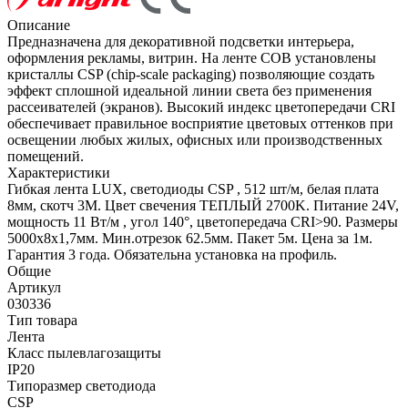
Описание
Предназначена для декоративной подсветки интерьера,
оформления рекламы, витрин. На ленте COB установлены
кристаллы CSP (chip-scale packaging) позволяющие создать
эффект сплошной идеальной линии света без применения
рассеивателей (экранов). Высокий индекс цветопередачи CRI
обеспечивает правильное восприятие цветовых оттенков при
освещении любых жилых, офисных или производственных
помещений.
Характеристики
Гибкая лента LUX, светодиоды CSP , 512 шт/м, белая плата
8мм, скотч 3М. Цвет свечения ТЕПЛЫЙ 2700K. Питание 24V,
мощность 11 Вт/м , угол 140°, цветопередача CRI>90. Размеры
5000х8x1,7мм. Мин.отрезок 62.5мм. Пакет 5м. Цена за 1м.
Гарантия 3 года. Обязательна установка на профиль.
Общие
Артикул
030336
Тип товара
Лента
Класс пылевлагозащиты
IP20
Типоразмер светодиода
CSP