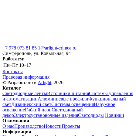
+7 978 073 81 85
1@arlight-crimea.ru
Симферополь, ул. Ковыльная, 94
Работаем:
Пн–Пт
10–17
Контакты
Правовая информация
© Разработано в
Arlight
, 2026
Каталог
Светодиодные ленты
Источники питания
Системы управления
и автоматизации
Алюминиевые профили
Функциональный
свет
Дизайнерский свет
Системы освещения
Наружное
освещение
Гибкий неон
Светодиодный
декор
Электроустановочные изделия
Светодиоды
Новинки
О компании
О нас
Производство
Новости
Проекты
Информация