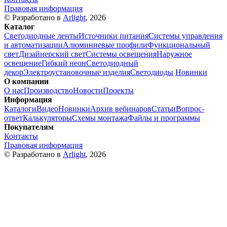
Правовая информация
© Разработано в
Arlight
, 2026
Каталог
Светодиодные ленты
Источники питания
Системы управления
и автоматизации
Алюминиевые профили
Функциональный
свет
Дизайнерский свет
Системы освещения
Наружное
освещение
Гибкий неон
Светодиодный
декор
Электроустановочные изделия
Светодиоды
Новинки
О компании
О нас
Производство
Новости
Проекты
Информация
Каталоги
Видео
Новинки
Архив вебинаров
Статьи
Вопрос-
ответ
Калькуляторы
Схемы монтажа
Файлы и программы
Покупателям
Контакты
Правовая информация
© Разработано в
Arlight
, 2026