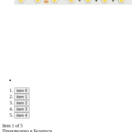
item 0
item 1
item 2
item 3
item 4
Item 1 of 5
Произведено в Беларуси