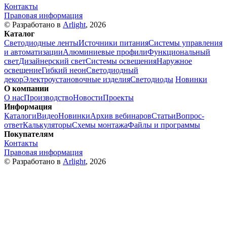
Контакты
Правовая информация
© Разработано в
Arlight
, 2026
Каталог
Светодиодные ленты
Источники питания
Системы управления
и автоматизации
Алюминиевые профили
Функциональный
свет
Дизайнерский свет
Системы освещения
Наружное
освещение
Гибкий неон
Светодиодный
декор
Электроустановочные изделия
Светодиоды
Новинки
О компании
О нас
Производство
Новости
Проекты
Информация
Каталоги
Видео
Новинки
Архив вебинаров
Статьи
Вопрос-
ответ
Калькуляторы
Схемы монтажа
Файлы и программы
Покупателям
Контакты
Правовая информация
© Разработано в
Arlight
, 2026