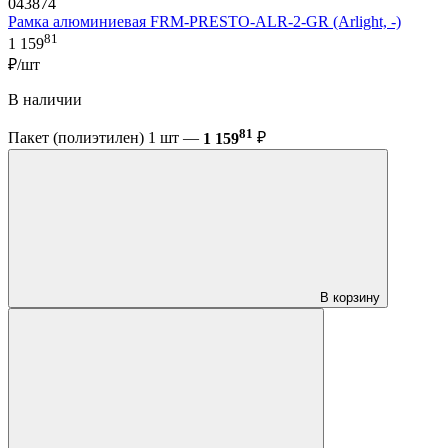
043874
Рамка алюминиевая FRM-PRESTO-ALR-2-GR (Arlight, -)
81
1 159
₽/шт
В наличии
81
Пакет (полиэтилен) 1 шт —
1 159
₽
В корзину