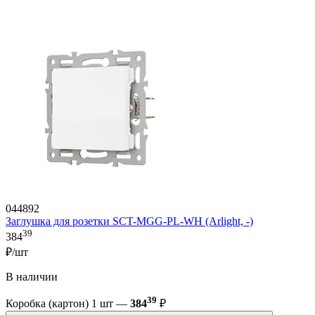
044892
Заглушка для розетки SCT-MGG-PL-WH (Arlight, -)
39
384
₽/шт
В наличии
39
Коробка (картон) 1 шт —
384
₽