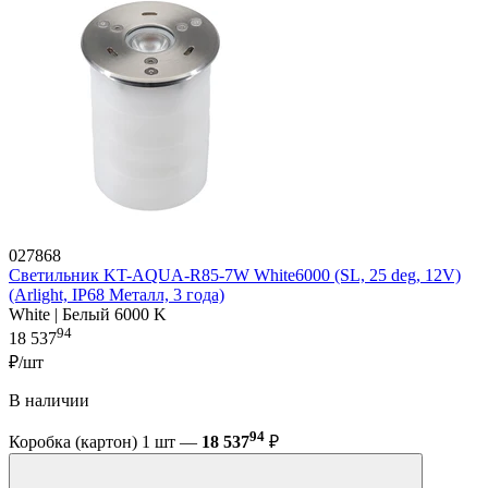
027868
Светильник KT-AQUA-R85-7W White6000 (SL, 25 deg, 12V)
(Arlight, IP68 Металл, 3 года)
White | Белый 6000 K
94
18 537
₽/шт
В наличии
94
Коробка (картон) 1 шт —
18 537
₽