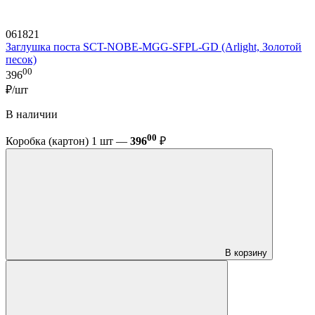
061821
Заглушка поста SCT-NOBE-MGG-SFPL-GD (Arlight, Золотой
песок)
00
396
₽/шт
В наличии
00
Коробка (картон) 1 шт —
396
₽
В корзину