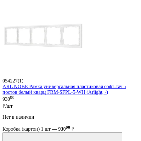
054227(1)
ARL NOBE Рамка универсальная пластиковая софт-тач 5
постов белый кварц FRM-SFPL-5-WH (Arlight, -)
00
930
₽/шт
Нет в наличии
00
Коробка (картон) 1 шт —
930
₽