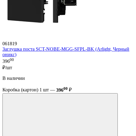
061819
Заглушка поста SCT-NOBE-MGG-SFPL-BK (Arlight, Черный
оникс)
00
396
₽/шт
В наличии
00
Коробка (картон) 1 шт —
396
₽