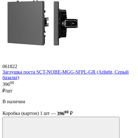
061822
Заглушка поста SCT-NOBE-MGG-SFPL-GR (Arlight, Серый
базальт)
00
396
₽/шт
В наличии
00
Коробка (картон) 1 шт —
396
₽