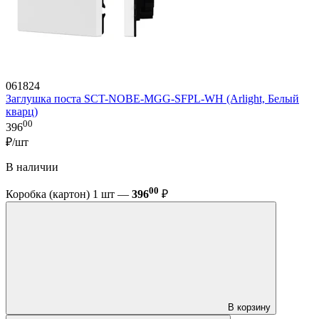
061824
Заглушка поста SCT-NOBE-MGG-SFPL-WH (Arlight, Белый
кварц)
00
396
₽/шт
В наличии
00
Коробка (картон) 1 шт —
396
₽
В корзину