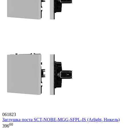
061823
Заглушка поста SCT-NOBE-MGG-SFPL-IS (Arlight, Никель)
00
396