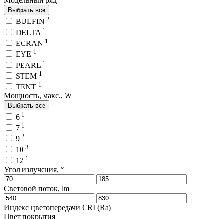
Модельный ряд
Выбрать все
2
BULFIN
1
DELTA
1
ECRAN
1
EYE
1
PEARL
1
STEM
1
TENT
Мощность, макс., W
Выбрать все
1
6
1
7
2
9
3
10
1
12
Угол излучения, °
Световой поток, lm
Индекс цветопередачи CRI (Ra)
Цвет покрытия