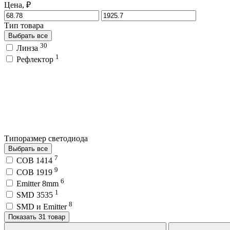
Цена, ₽
Тип товара
Выбрать все
30
Линза
1
Рефлектор
Типоразмер светодиода
Выбрать все
7
COB 1414
9
COB 1919
6
Emitter 8mm
1
SMD 3535
8
SMD и Emitter
Показать 31 товар