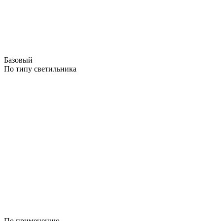
Базовый
По типу светильника
По применению