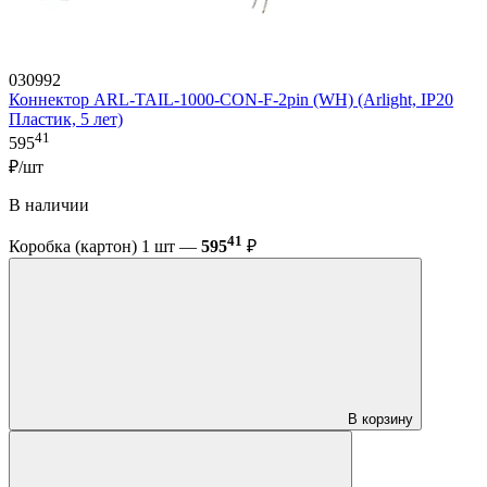
030992
Коннектор ARL-TAIL-1000-CON-F-2pin (WH) (Arlight, IP20
Пластик, 5 лет)
41
595
₽/шт
В наличии
41
Коробка (картон) 1 шт —
595
₽
В корзину