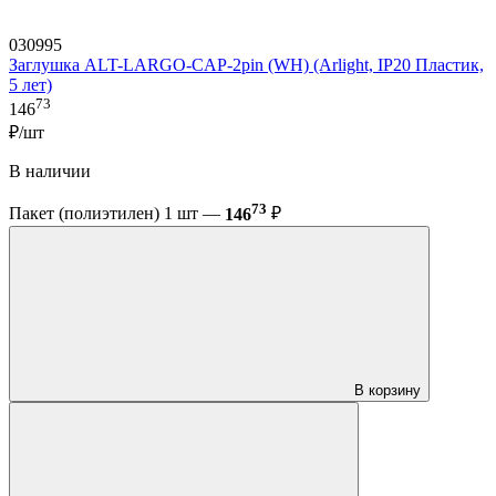
030995
Заглушка ALT-LARGO-CAP-2pin (WH) (Arlight, IP20 Пластик,
5 лет)
73
146
₽/шт
В наличии
73
Пакет (полиэтилен) 1 шт —
146
₽
В корзину