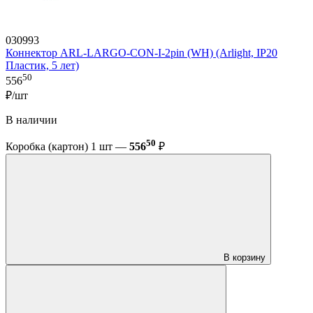
030993
Коннектор ARL-LARGO-CON-I-2pin (WH) (Arlight, IP20
Пластик, 5 лет)
50
556
₽/шт
В наличии
50
Коробка (картон) 1 шт —
556
₽
В корзину