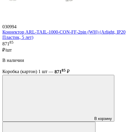
030994
Коннектор ARL-TAIL-1000-CON-FF-2pin (WH) (Arlight, IP20
Пластик, 5 лет)
85
871
₽/шт
В наличии
85
Коробка (картон) 1 шт —
871
₽
В корзину