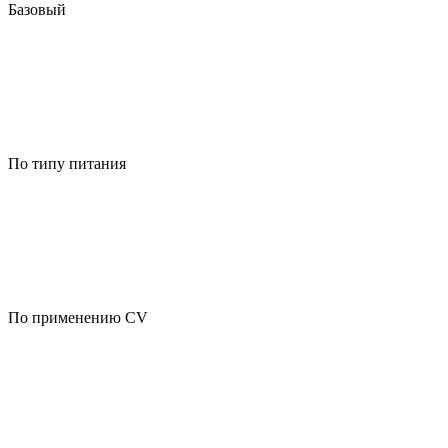
Базовый
По типу питания
По применению CV