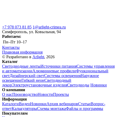
+7 978 073 81 85
1@arlight-crimea.ru
Симферополь, ул. Ковыльная, 94
Работаем:
Пн–Пт
10–17
Контакты
Правовая информация
© Разработано в
Arlight
, 2026
Каталог
Светодиодные ленты
Источники питания
Системы управления
и автоматизации
Алюминиевые профили
Функциональный
свет
Дизайнерский свет
Системы освещения
Наружное
освещение
Гибкий неон
Светодиодный
декор
Электроустановочные изделия
Светодиоды
Новинки
О компании
О нас
Производство
Новости
Проекты
Информация
Каталоги
Видео
Новинки
Архив вебинаров
Статьи
Вопрос-
ответ
Калькуляторы
Схемы монтажа
Файлы и программы
Покупателям