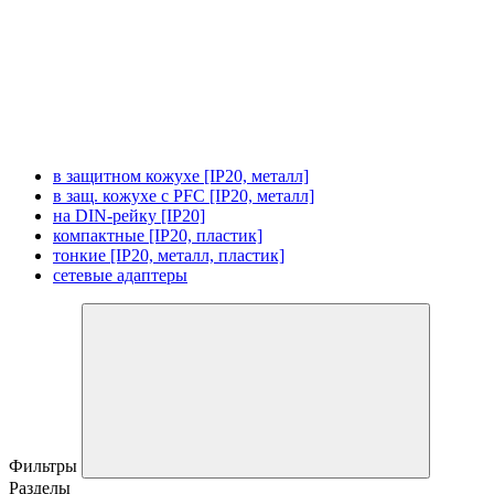
в защитном кожухе [IP20, металл]
в защ. кожухе с PFC [IP20, металл]
на DIN-рейку [IP20]
компактные [IP20, пластик]
тонкие [IP20, металл, пластик]
сетевые адаптеры
Фильтры
Разделы