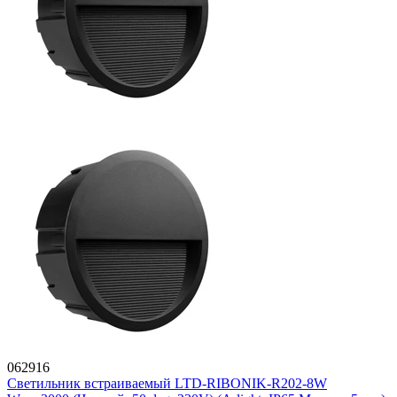
062916
Светильник встраиваемый LTD-RIBONIK-R202-8W