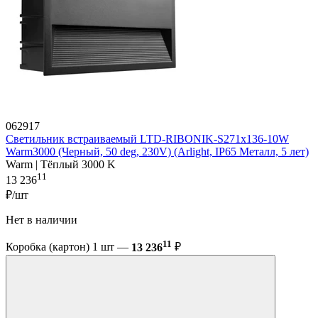
062917
Светильник встраиваемый LTD-RIBONIK-S271x136-10W
Warm3000 (Черный, 50 deg, 230V) (Arlight, IP65 Металл, 5 лет)
Warm | Тёплый 3000 K
11
13 236
₽/шт
Нет в наличии
11
Коробка (картон) 1 шт —
13 236
₽