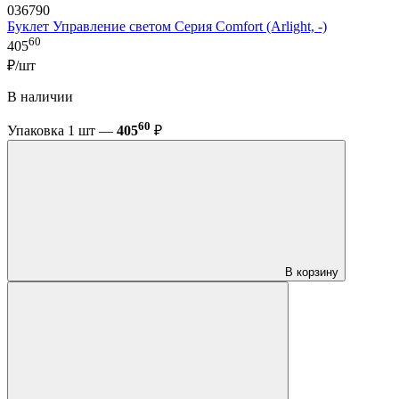
036790
Буклет Управление светом Серия Comfort (Arlight, -)
60
405
₽/шт
В наличии
60
Упаковка 1 шт —
405
₽
В корзину