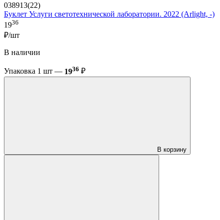
038913(22)
Буклет Услуги светотехнической лаборатории. 2022 (Arlight, -)
36
19
₽/шт
В наличии
36
Упаковка 1 шт —
19
₽
В корзину