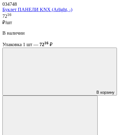
034748
Буклет ПАНЕЛИ KNX (Arlight, -)
16
72
₽/шт
В наличии
16
Упаковка 1 шт —
72
₽
В корзину