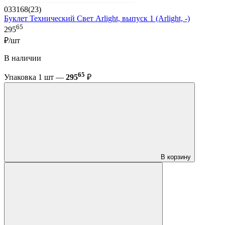
033168(23)
Буклет Технический Свет Arlight, выпуск 1 (Arlight, -)
65
295
₽/шт
В наличии
65
Упаковка 1 шт —
295
₽
В корзину