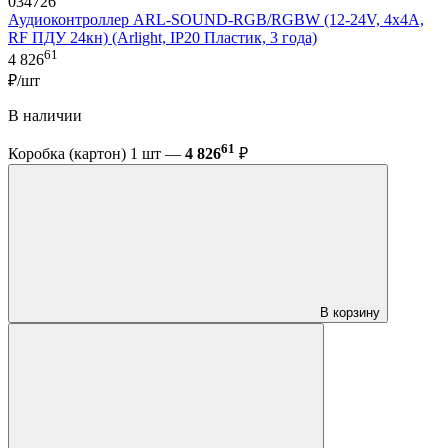
034726
Аудиоконтроллер ARL-SOUND-RGB/RGBW (12-24V, 4x4A,
RF ПДУ 24кн) (Arlight, IP20 Пластик, 3 года)
61
4 826
₽/шт
В наличии
61
Коробка (картон) 1 шт —
4 826
₽
В корзину