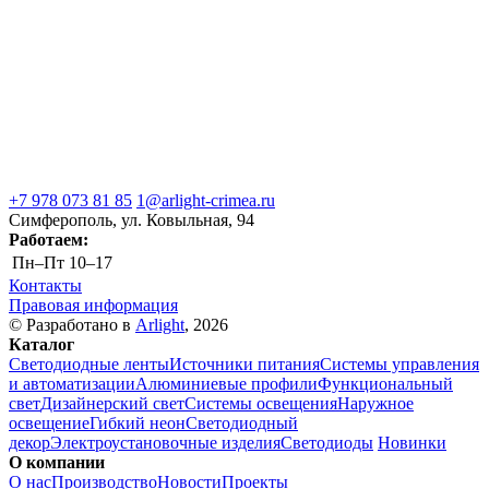
+7 978 073 81 85
1@arlight-crimea.ru
Симферополь, ул. Ковыльная, 94
Работаем:
Пн–Пт
10–17
Контакты
Правовая информация
© Разработано в
Arlight
, 2026
Каталог
Светодиодные ленты
Источники питания
Системы управления
и автоматизации
Алюминиевые профили
Функциональный
свет
Дизайнерский свет
Системы освещения
Наружное
освещение
Гибкий неон
Светодиодный
декор
Электроустановочные изделия
Светодиоды
Новинки
О компании
О нас
Производство
Новости
Проекты