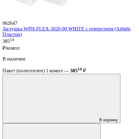
062647
Заглушка WPH-FLEX-3020-90 WHITE с отверстием (Arlight,
Пластик)
14
385
₽/компл
В наличии
14
Пакет (полиэтилен) 1 компл —
385
₽
В корзину