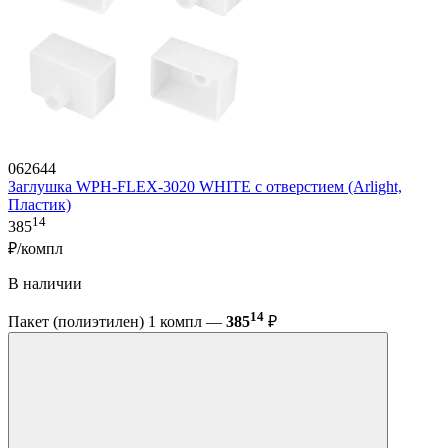
062644
Заглушка WPH-FLEX-3020 WHITE с отверстием (Arlight,
Пластик)
14
385
₽/компл
В наличии
14
Пакет (полиэтилен) 1 компл —
385
₽