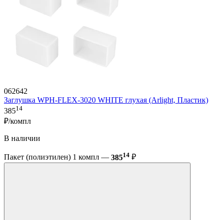
062642
Заглушка WPH-FLEX-3020 WHITE глухая (Arlight, Пластик)
14
385
₽/компл
В наличии
14
Пакет (полиэтилен) 1 компл —
385
₽