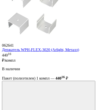
062641
Держатель WPH-FLEX-3020 (Arlight, Металл)
16
440
₽/компл
В наличии
16
Пакет (полиэтилен) 1 компл —
440
₽