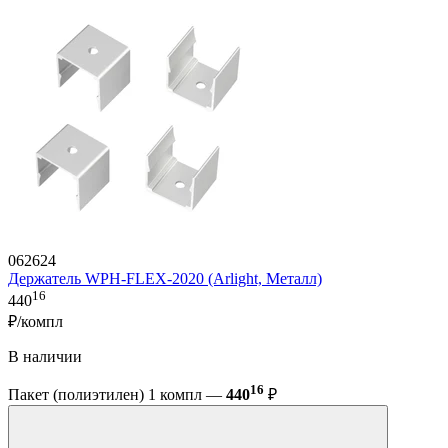
062624
Держатель WPH-FLEX-2020 (Arlight, Металл)
16
440
₽/компл
В наличии
16
Пакет (полиэтилен) 1 компл —
440
₽