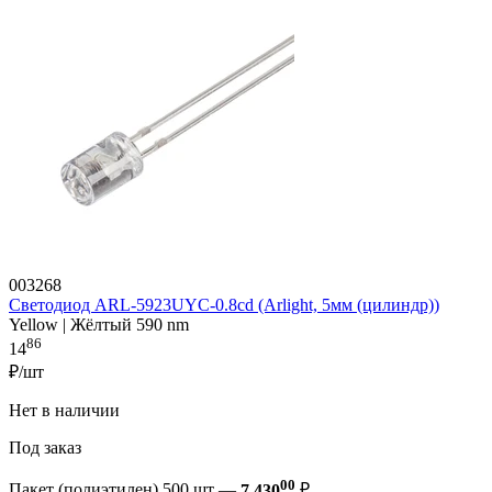
003268
Светодиод ARL-5923UYC-0.8cd (Arlight, 5мм (цилиндр))
Yellow | Жёлтый 590 nm
86
14
₽/шт
Нет в наличии
Под заказ
00
Пакет (полиэтилен) 500 шт —
7 430
₽