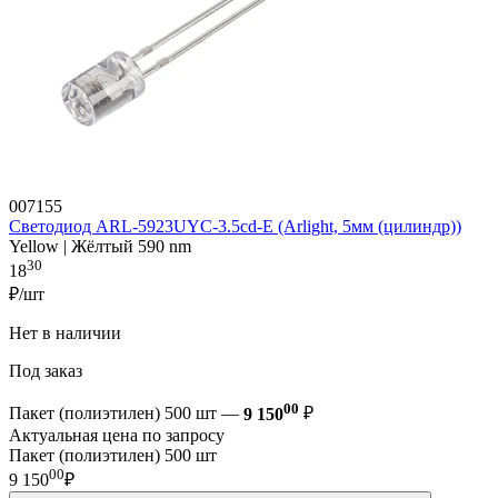
007155
Светодиод ARL-5923UYC-3.5cd-E (Arlight, 5мм (цилиндр))
Yellow | Жёлтый 590 nm
30
18
₽/шт
Нет в наличии
Под заказ
00
Пакет (полиэтилен) 500 шт —
9 150
₽
Актуальная цена по запросу
Пакет (полиэтилен) 500 шт
00
9 150
₽