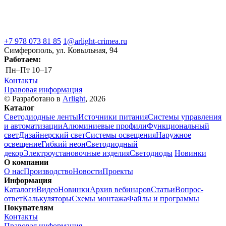
+7 978 073 81 85
1@arlight-crimea.ru
Симферополь, ул. Ковыльная, 94
Работаем:
Пн–Пт
10–17
Контакты
Правовая информация
© Разработано в
Arlight
, 2026
Каталог
Светодиодные ленты
Источники питания
Системы управления
и автоматизации
Алюминиевые профили
Функциональный
свет
Дизайнерский свет
Системы освещения
Наружное
освещение
Гибкий неон
Светодиодный
декор
Электроустановочные изделия
Светодиоды
Новинки
О компании
О нас
Производство
Новости
Проекты
Информация
Каталоги
Видео
Новинки
Архив вебинаров
Статьи
Вопрос-
ответ
Калькуляторы
Схемы монтажа
Файлы и программы
Покупателям
Контакты
Правовая информация